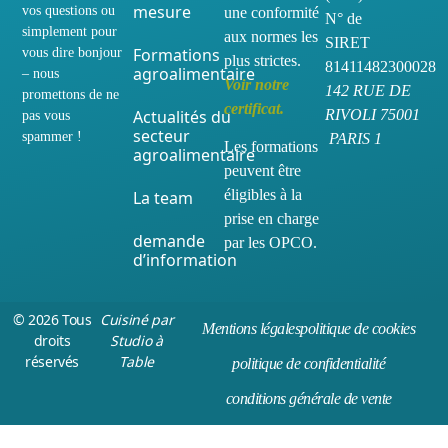
mesure
vos questions ou
une conformité
N° de
simplement pour
aux normes les
SIRET
vous dire bonjour
Formations
plus strictes.
81411482300028
agroalimentaire
– nous
Voir notre
142 RUE DE
promettons de ne
certificat.
RIVOLI 75001
Actualités du
pas vous
secteur
spammer !
PARIS 1
Les formations
agroalimentaire
peuvent être
éligibles à la
La team
prise en charge
demande
par les OPCO.
d’information
© 2026 Tous
Cuisiné par
Mentions légales
politique de cookies
droits
Studio à
réservés
Table
politique de confidentialité
conditions générale de vente