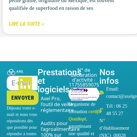
petite graine, originaire du Mexique, est souvent
qualifiée de superfood en raison de ses
LIRE LA SUITE »
Prestations
N° de
Nos
déclaration
et
infos
d'activité :
11755859075
logiciels
Email:
contact@axelgr
ENVOYER
Axel Pro,
l’outil de veille
Organisme de
Tél : 06 25
Déposez votre e-
réglementaire
formation
certifié
48 55 27
mail et nous vous
Qualiopi
,
N°
répondrons dès
Audits pour
garantissant
que possible pour
d’établissement
l’agroalimentaire
une qualité et
répondre à toutes
100% sur
(NIC) 00028