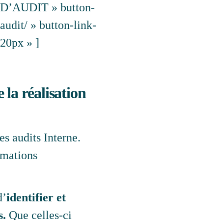
 D’AUDIT » button-
udit/ » button-link-
20px » ]
 la réalisation
s audits Interne.
ormations
d’
identifier et
s.
Que celles-ci