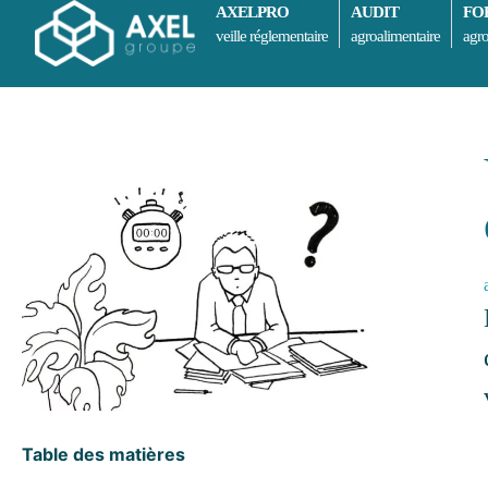
AXELPRO
AUDIT
FO
veille réglementaire
agroalimentaire
agro
Table des matières